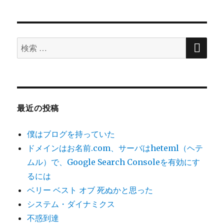
日:
ゴ
テ
リ
ム・
ー
ダ
検
イ
検
索
ナ
索
ミ
対
ク
ス
象:
に
最近の投稿
僕はブログを持っていた
ドメインはお名前.com、サーバはheteml（ヘテ
ムル）で、Google Search Consoleを有効にす
るには
ベリー ベスト オブ 死ぬかと思った
システム・ダイナミクス
不惑到達