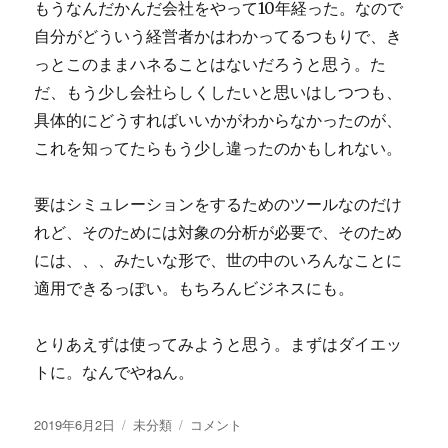
もうなんだかんだ会社をやって10年経った。なので
自分がどういう経営者かはわかってるつもりで、き
っとこのままハネることはないだろうと思う。た
だ、もう少し会社らしくしたいと思いはしつつも、
具体的にどうすればいいかがわからなかったのが、
これを知ってたらもう少し違ったのかもしれない。
要はシミュレーションをするためのツールなのだけ
れど、そのためには対象の分析が必要で、そのため
には、、、みたいな形で、世の中のいろんなことに
適用できるっぽい。もちろんビジネスにも。
とりあえずは使ってみようと思う。まずはダイエッ
トに。なんでやねん。
投
2019年6月2日
カ
未分類
シ
コメント
稿
テ
ス