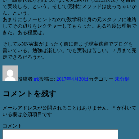
で実装しろ、という。そして便利なメソッドは使っちゃいか
ん、という。
あまりにもノーヒントなので数学科出身の元スタッフに連絡
してその辺りをレクチャーしてもらった。ある程度は理解で
きた。ある程度は。
そしてk-NN実装がまったく前に進まず現実逃避でブログを
書いている。勉強は楽しい。でも実装は苦しい。７月まで完
走できるだろうか。
投稿者
trk
投稿日:
2017年4月30日
カテゴリー
未分類
コメントを残す
メールアドレスが公開されることはありません。
*
が付いて
いる欄は必須項目です
コメント