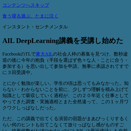
コンテンツへスキップ
食う寝る遊ぶ、たまに泣く
インスタント・センチメンタル
AIL DeepLearning講義を受講し始めた
FacebookのTLで
東大AIL
の社会人枠の募集を見つけ、数秒逡
巡の後に今年の抱負（手段を選ばず色々な人・ことに合う・
参加する）を思い出して参加を申請。無事に承認されてすで
に３回受講中。
とにかく勉強が楽しい。学生の頃は思ってもみなかった。知
らない・わからないことを前に、少しずつ理解を積み上げて
知識として吸収していく過程が、この２０年近く仕事として
やってきた調査・実施過程とまた全然違って、この１ヶ月ワ
クワクしっぱなしだった。
ただ、この講義で出てくる演習の宿題がまあびっくりするく
らい何のヒントも出てこなくて放りっぱなし感がものすご
い。線形代数がおぼつかないのにk-NN（k最近傍法）を自前